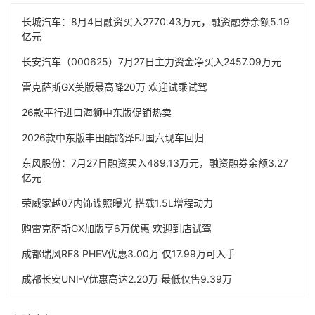
长城汽车：8月4日融资买入2770.43万元，融资融券余额5.19
亿元
长安汽车（000625）7月27日主力资金净买入2457.09万元
雷克萨斯GX美版最高降20万 欢迎试乘试驾
26款平行进口海狮中东版促销热卖
2026款中东版丰田酷路泽FJ国六现车回归
东风股份：7月27日融资买入489.13万元，融资融券余额3.27
亿元
荣威家越07内饰谍照曝光 搭载1.5L增程动力
购雷克萨斯GX加版享6万优惠 欢迎到店试驾
成都瑞风RF8 PHEV优惠3.00万 仅17.99万可入手
成都长安UNI-V优惠高达2.20万 最低仅售9.39万