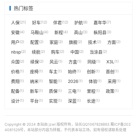
热门标签
人保
(21)
好车
(12)
伴君
(12)
护航
(8)
嘉年华
(7)
安徽
(4)
马鞍山
(4)
新程
(4)
高山
(3)
枞阳县
(3)
用户
(2)
配置
(2)
家庭
(2)
旗舰
(2)
技术
(2)
方面
(2)
nbsp
(2)
续航
(2)
购车
(2)
中国
(2)
当涂县
(2)
众国
(2)
续保
(2)
风云
(1)
方盒
(1)
同级
(1)
X3L
(1)
价格
(1)
座椅
(1)
车主
(1)
始终
(1)
创新
(1)
首创
(1)
费翔
(1)
纳米
(1)
智能
(1)
2026
(1)
体验
(1)
采用
(1)
配备
(1)
新车
(1)
质保
(1)
三电
(1)
里程
(1)
政策
(1)
设计
(1)
平台
(1)
实现
(1)
深蓝
(1)
长途
(1)
Copyright © 2024 本站由 jzwl 版权所有，站长QQ1067828893.
蜀ICP备202
4081529号
，本站部分内容为转载，不代表本站立场，如有侵权请联系处理