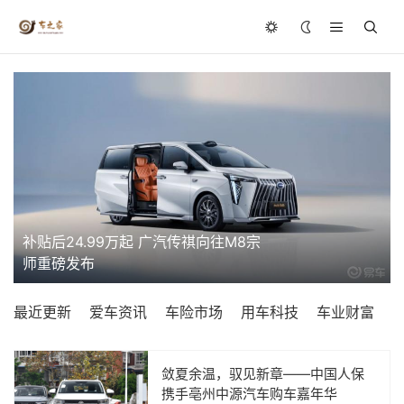
补贴后24.99万起 广汽传祺向往M8宗
师重磅发布
最近更新
爱车资讯
车险市场
用车科技
车业财富
敛夏余温，驭见新章——中国人保
携手亳州中源汽车购车嘉年华