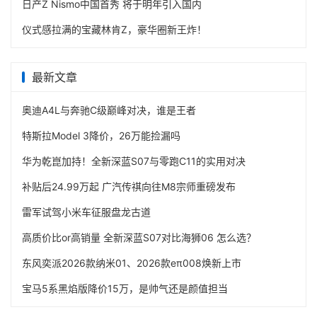
日产Z Nismo中国首秀 将于明年引入国内
仪式感拉满的宝藏林肯Z，豪华圈新王炸！
最新文章
奥迪A4L与奔驰C级巅峰对决，谁是王者
特斯拉Model 3降价，26万能捡漏吗
华为乾崑加持！全新深蓝S07与零跑C11的实用对决
补贴后24.99万起 广汽传祺向往M8宗师重磅发布
雷军试驾小米车征服盘龙古道
高质价比or高销量 全新深蓝S07对比海狮06 怎么选？
东风奕派2026款纳米01、2026款eπ008焕新上市
宝马5系黑焰版降价15万，是帅气还是颜值担当