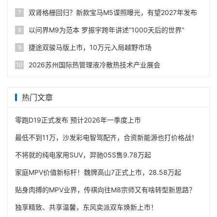
双肾格栅回归？新款宝马M5谍照曝光，有望2027年发布
7
以问界M9为范本 罗振宇跨年讲述“1000天后的世界”
8
捷途双骏马版上市，10万元入局越野市场
9
2026苏州国际热管理液冷散热技术产业展会
10
热门文章
零跑D19正式发布 预计2026年一季度上市
最低不到11万，沙发彩电智驾配齐，合资新能源也打价格战！
不将就的纯电家用SUV，羿驰05S售9.78万起
家庭MPV价值新标杆！魏牌高山7正式上市，28.58万起
贴身肉搏的MPV业界，传祺向往M8宗师又有啥转型新思路？
独享精致、共享温馨，东风奕派双车焕新上市！