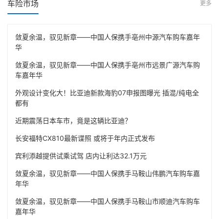
车险市场
更多
敛夏余温，驭见新章——中国人保携手亳州中源汽车购车嘉年
华
敛夏余温，驭见新章——中国人保携手亳州市远景广源汽车购
车嘉年华
外观设计变化大！比亚迪新款海豹07申报图曝光 插混/纯电全
都有
近期震荡日本车市，竟是这辆比亚迪？
长安福特CX810最新谍照 或将于年内正式发布
宾利添越提供试乘试驾 店内让利达32.1万元
敛夏余温，驭见新章——中国人保携手马鞍山伟鹏汽车购车嘉
年华
敛夏余温，驭见新章——中国人保携手马鞍山市顺迪汽车购车
嘉年华