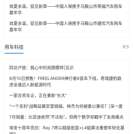
敛夏余温，驭见新章——中国人保携手马鞍山市荣福汽车购车
嘉年华
敛夏余温，驭见新章——中国人保携手马鞍山市捷优汽车购车
嘉年华
用车科技
更多
四访卢放：我心中的岚图模样|见识
8月10日预售！FREELANDER神行者8首车下线，奇瑞捷豹路
虎全速迈入新能源时代
一家合资车企，正在重新“长大”
“一个吉利”战略延展至营销端，林杰为何被委以重任？|深一度
7月销量：比亚迪依然“不达标”，但两个数字却戳中了友商痛点
埃安十周年亮剑：Ray 7将以超级底盘+L4级算法重塑年轻化基
因？