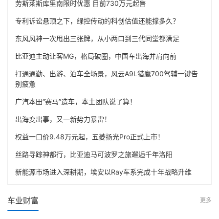
劳斯莱斯库里南限时优惠 目前730万元起售
专利诉讼悬顶之下，绿控传动的科创估值还能撑多久？
东风风神一次甩出三张牌，从小两口到三代同堂都满足
比亚迪主动让客MG，格局破圈，中国车出海并肩向前
打通通勤、出游、泊车全场景，风云A9L猎鹰700驾辅一键告
别疲惫
广汽本田“赛马”造车，本土团队说了算！
出海变出事，又一新势力暴雷！
权益一口价9.48万元起，五菱扬光Pro正式上市！
丝路寻踪神都行，比亚迪马可波罗之旅邂逅千年洛阳
新能源市场进入深耕期，埃安以Ray车系完成十年战略升维
车业财富
更多