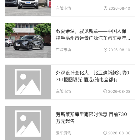
车险市场
2026-08-10
敛夏余温，驭见新章——中国人保
携手亳州市远景广源汽车购车嘉年
华
车险市场
2026-08-10
外观设计变化大！比亚迪新款海豹0
7申报图曝光 插混/纯电全都有
车险市场
2026-08-08
劳斯莱斯库里南限时优惠 目前730
万元起售
爱车资讯
2026-08-08