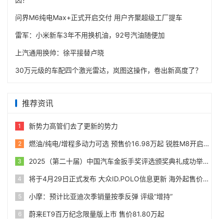
问界M6纯电Max+正式开启交付 用户齐聚超级工厂提车
雷军：小米新车3年不用换机油，92号汽油随便加
上汽通用换帅：徐平接替卢晓
30万元级的车配四个激光雷达，岚图这操作，卷出新高度了？
推荐资讯
新势力高管们去了更新的势力
1
燃油/纯电/增程多动力可选 预售价16.98万起 锐胜M8开启预售
2
2025（第二十届）中国汽车金扳手奖评选颁奖典礼成功举办
3
将于4月29日正式发布 大众ID.POLO信息更新 海外起售价24990欧
4
小摩：预计比亚迪次季销量按季反弹 评级“增持”
5
蔚来ET9百万纪念限量版上市 售价81.80万起
6