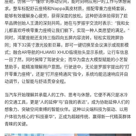
座舱，仿佛一个“懂你”的移动空间，能时刻响应用户的工作与休憩需
求。整车标配舒云座椅和Nappa真皮材质，搭配零重力座椅套装，
能够有效缓解身心疲劳，获得深度的放松。这种舒适体验得到了趁
早品牌创始人王潇的深刻共鸣，她在与罗振宇交流时表示：“我和女
儿都喜欢呼唤零重力座椅让我们躺下，实现一种人类愿望的满足。”
同时，鸿蒙座舱还支持三指四向五屏内容流转，轻松实现跨屏协
同；降下32英寸激光投影巨幕，即可一键切换至会议演示或观影模
式；融合AR导航的HUAWEI XHUD临境抬头显示系统，让行车信息
一目了然，同时保障了驾驶安全；而华为盘古大模型赋能的小艺智
慧助手，能精准理解用户意图。行驶途中，无论是罗振宇提出的“打
开零重力座椅”，还是“打开座椅通风”指令，系统均能迅速响应并自
动调节，让智能与舒适贯穿全程。
当汽车开始理解并承载人的工作、思考与休憩，它便不再只是冰冷
的交通工具，更是“人的延伸”与“自我的表达”，成为协助延伸人们的
想象力、突破空间束缚的智能伙伴。这种以尖端科技为驱动、以用
户体验为核心的“科技豪华”，正成为超越传统、赢得新一代精英群体
青睐的关键。