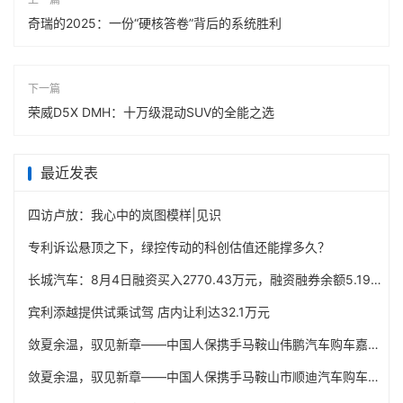
奇瑞的2025：一份“硬核答卷”背后的系统胜利
下一篇
荣威D5X DMH：十万级混动SUV的全能之选
最近发表
四访卢放：我心中的岚图模样|见识
专利诉讼悬顶之下，绿控传动的科创估值还能撑多久？
长城汽车：8月4日融资买入2770.43万元，融资融券余额5.19亿元
宾利添越提供试乘试驾 店内让利达32.1万元
敛夏余温，驭见新章——中国人保携手马鞍山伟鹏汽车购车嘉年华
敛夏余温，驭见新章——中国人保携手马鞍山市顺迪汽车购车嘉年华