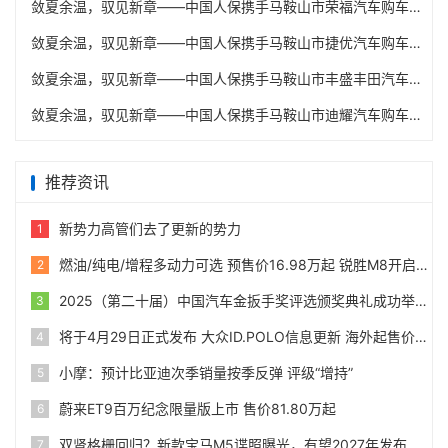
敛夏余温，驭见新章——中国人保携手马鞍山市荣福汽车购车嘉年华
敛夏余温，驭见新章——中国人保携手马鞍山市捷优汽车购车嘉年华
敛夏余温，驭见新章——中国人保携手马鞍山市丰盛丰田汽车购车嘉年华
敛夏余温，驭见新章——中国人保携手马鞍山市迪耀汽车购车嘉年华
推荐资讯
新势力高管们去了更新的势力
1
燃油/纯电/增程多动力可选 预售价16.98万起 锐胜M8开启预售
2
2025（第二十届）中国汽车金扳手奖评选颁奖典礼成功举办
3
将于4月29日正式发布 大众ID.POLO信息更新 海外起售价24990欧
4
小摩：预计比亚迪次季销量按季反弹 评级“增持”
5
蔚来ET9百万纪念限量版上市 售价81.80万起
6
双肾格栅回归？新款宝马M5谍照曝光，有望2027年发布
7