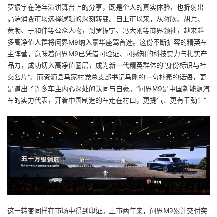
罗振宇在跨年演讲舞台上的分享，既是个人的真实体验，也折射出
高端消费市场选择逻辑的深刻转变。自上市以来，从蒋欣、胡兵、
黄渤、于和伟等公众人物，到罗振宇、冯大刚等商界领袖，越来越
多高净值人群将问界M9纳入豪华座驾首选。这份不断扩容的精英车
主阵营，意味着问界M9已凭借可验证、可感知的科技实力与扎实产
品力，成功切入高净值圈层，成为新一代精英群体的“身份标识与社
交名片”。而资源县马家村党总支部书记马刚的一句朴素的话语，更
是道出了许多车主内心深处的认同与自豪。“问界M9是中国新能源汽
车的实力代表，开着中国制造的车走在村口，更提气、更有干劲！”
这一转变同样在市场中得到印证。上市两年来，问界M9累计交付突