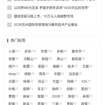
以问界M9为范本 罗振宇跨年讲述“1000天后的世界”
8
捷途双骏马版上市，10万元入局越野市场
9
2026苏州国际热管理液冷散热技术产业展会
10
热门标签
人保
(21)
好车
(12)
伴君
(12)
护航
(8)
嘉年华
(7)
安徽
(4)
马鞍山
(4)
新程
(4)
高山
(3)
枞阳县
(3)
用户
(2)
配置
(2)
家庭
(2)
旗舰
(2)
技术
(2)
方面
(2)
nbsp
(2)
续航
(2)
购车
(2)
中国
(2)
当涂县
(2)
众国
(2)
续保
(2)
风云
(1)
方盒
(1)
同级
(1)
X3L
(1)
价格
(1)
座椅
(1)
车主
(1)
始终
(1)
创新
(1)
首创
(1)
费翔
(1)
纳米
(1)
智能
(1)
2026
(1)
体验
(1)
采用
(1)
配备
(1)
新车
(1)
质保
(1)
三电
(1)
里程
(1)
政策
(1)