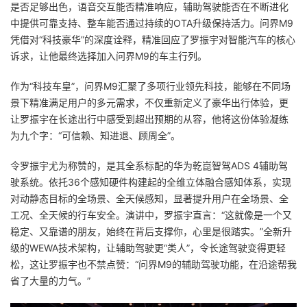
是否足够出色，语音交互能否精准响应，辅助驾驶能否在不断进化
中提供可靠支持、整车能否通过持续的OTA升级保持活力。问界M9
凭借对“科技豪华”的深度诠释，精准回应了罗振宇对智能汽车的核心
诉求，让他最终选择加入问界M9的车主行列。
作为“科技车皇”，问界M9汇聚了多项行业领先科技，能够在不同场
景下精准满足用户的多元需求，不仅重新定义了豪华出行体验，更
让罗振宇在长途出行中感受到超出预期的从容，他将这份体验凝练
为九个字：“可信赖、知进退、顾周全”。
令罗振宇尤为称赞的，是其全系标配的华为乾崑智驾ADS 4辅助驾
驶系统。依托36个感知硬件构建起的全维立体融合感知体系，实现
对动静态目标的全场景、全天候感知，显著提升用户在全场景、全
工况、全天候的行车安全。演讲中，罗振宇直言：“这就像是一个又
稳定、又靠谱的朋友，始终在背后支撑你，心里是很踏实。”全新升
级的WEWA技术架构，让辅助驾驶更“类人”，令长途驾驶变得更轻
松，这让罗振宇也不禁点赞：“问界M9的辅助驾驶功能，在沿途帮我
省了大量的力气。”