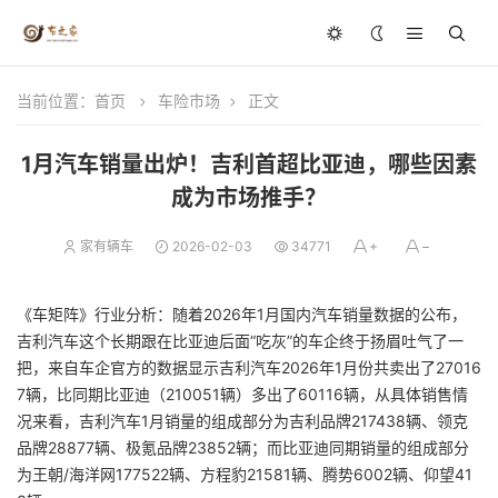
当前位置：
首页
车险市场
正文
1月汽车销量出炉！吉利首超比亚迪，哪些因素
成为市场推手？
家有辆车
2026-02-03
34771
《车矩阵》行业分析：随着2026年1月国内汽车销量数据的公布，
吉利汽车这个长期跟在比亚迪后面“吃灰”的车企终于扬眉吐气了一
把，来自车企官方的数据显示吉利汽车2026年1月份共卖出了27016
7辆，比同期比亚迪（210051辆）多出了60116辆，从具体销售情
况来看，吉利汽车1月销量的组成部分为吉利品牌217438辆、领克
品牌28877辆、极氪品牌23852辆；而比亚迪同期销量的组成部分
为王朝/海洋网177522辆、方程豹21581辆、腾势6002辆、仰望41