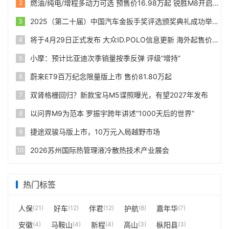
燃油/纯电/增程多动力可选 预售价16.98万起 锐胜M8开启预售
2
2025（第二十届）中国汽车金扳手奖评选颁奖典礼成功举办
3
将于4月29日正式发布 大众ID.POLO信息更新 海外起售价24990欧
4
小摩：预计比亚迪次季销量按季反弹 评级“增持”
5
蔚来ET9百万纪念限量版上市 售价81.80万起
6
双肾格栅回归？新款宝马M5谍照曝光，有望2027年发布
7
以问界M9为范本 罗振宇跨年讲述“1000天后的世界”
8
捷途双骏马版上市，10万元入局越野市场
9
2026苏州国际热管理液冷散热技术产业展会
10
热门标签
人保
(21)
好车
(12)
伴君
(12)
护航
(8)
嘉年华
(7)
安徽
(4)
马鞍山
(4)
新程
(4)
高山
(3)
枞阳县
(3)