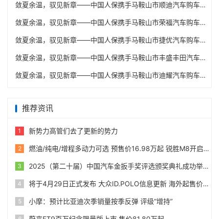
敛夏余温，驭见新章——中国人保携手马鞍山市顺迪汽车购车嘉年华
敛夏余温，驭见新章——中国人保携手马鞍山市荣福汽车购车嘉年华
敛夏余温，驭见新章——中国人保携手马鞍山市捷优汽车购车嘉年华
敛夏余温，驭见新章——中国人保携手马鞍山市丰盛丰田汽车购车嘉年华
敛夏余温，驭见新章——中国人保携手马鞍山市迪耀汽车购车嘉年华
推荐资讯
新势力高管们去了更新的势力
1
燃油/纯电/增程多动力可选 预售价16.98万起 锐胜M8开启预售
2
2025（第二十届）中国汽车金扳手奖评选颁奖典礼成功举办
3
将于4月29日正式发布 大众ID.POLO信息更新 海外起售价24990欧
4
小摩：预计比亚迪次季销量按季反弹 评级“增持”
5
蔚来ET9百万纪念限量版上市 售价81.80万起
6