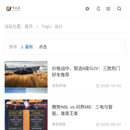
当前位置：
首页
Tags：设计
排序
最新
点击
价格战中，智选6座SUV：三款热门
好车推荐
车险市场
2025-10-02
腾势N8L vs 问界M8：三电与智
能，谁是王者
用车科技
2025-09-27