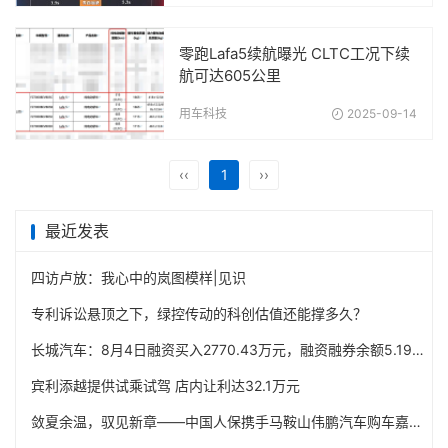
零跑Lafa5续航曝光 CLTC工况下续
航可达605公里
用车科技
2025-09-14
‹‹
1
››
最近发表
四访卢放：我心中的岚图模样|见识
专利诉讼悬顶之下，绿控传动的科创估值还能撑多久？
长城汽车：8月4日融资买入2770.43万元，融资融券余额5.19亿元
宾利添越提供试乘试驾 店内让利达32.1万元
敛夏余温，驭见新章——中国人保携手马鞍山伟鹏汽车购车嘉年华