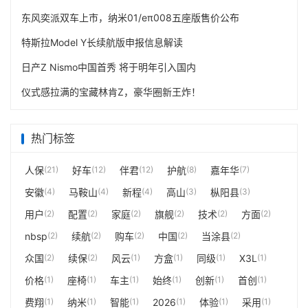
东风奕派双车上市，纳米01/eπ008五座版售价公布
特斯拉Model Y长续航版申报信息解读
日产Z Nismo中国首秀 将于明年引入国内
仪式感拉满的宝藏林肯Z，豪华圈新王炸！
热门标签
人保
(21)
好车
(12)
伴君
(12)
护航
(8)
嘉年华
(7)
安徽
(4)
马鞍山
(4)
新程
(4)
高山
(3)
枞阳县
(3)
用户
(2)
配置
(2)
家庭
(2)
旗舰
(2)
技术
(2)
方面
(2)
nbsp
(2)
续航
(2)
购车
(2)
中国
(2)
当涂县
(2)
众国
(2)
续保
(2)
风云
(1)
方盒
(1)
同级
(1)
X3L
(1)
价格
(1)
座椅
(1)
车主
(1)
始终
(1)
创新
(1)
首创
(1)
费翔
(1)
纳米
(1)
智能
(1)
2026
(1)
体验
(1)
采用
(1)