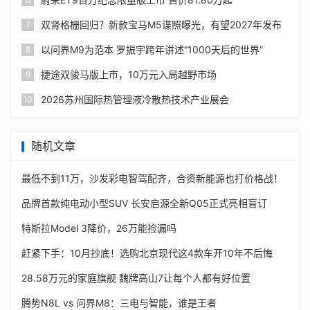
双肾格栅回归？新款宝马M5谍照曝光，有望2027年发布
7
以问界M9为范本 罗振宇跨年讲述“1000天后的世界”
8
捷途双骏马版上市，10万元入局越野市场
9
2026苏州国际热管理液冷散热技术产业展会
10
随机文章
最低不到11万，沙发彩电智驾配齐，合资新能源也打价格战！
品牌首款纯电动小型SUV 长安启源全新Q05正式亮相盲订
特斯拉Model 3降价，26万能捡漏吗
赶紧下手：10月抄底！选购北京现代这4款车开10年不后悔
28.58万元的家庭旗舰 魏牌高山7让每个人都有好位置
腾势N8L vs 问界M8：三电与智能，谁是王者