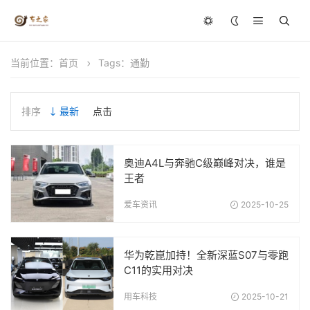
当前位置：
首页
Tags：通勤
排序
最新
点击
奥迪A4L与奔驰C级巅峰对决，谁是
王者
爱车资讯
2025-10-25
华为乾崑加持！全新深蓝S07与零跑
C11的实用对决
用车科技
2025-10-21