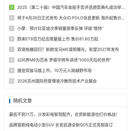
2025（第二十届）中国汽车金扳手奖评选颁奖典礼成功举办
3
将于4月29日正式发布 大众ID.POLO信息更新 海外起售价24990欧
4
小摩：预计比亚迪次季销量按季反弹 评级“增持”
5
蔚来ET9百万纪念限量版上市 售价81.80万起
6
双肾格栅回归？新款宝马M5谍照曝光，有望2027年发布
7
以问界M9为范本 罗振宇跨年讲述“1000天后的世界”
8
捷途双骏马版上市，10万元入局越野市场
9
2026苏州国际热管理液冷散热技术产业展会
10
随机文章
最低不到11万，沙发彩电智驾配齐，合资新能源也打价格战！
品牌首款纯电动小型SUV 长安启源全新Q05正式亮相盲订