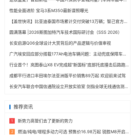
性能全面进阶 宝马3系M350最新谍照曝光
【盖世快讯】比亚迪泰国市场累计交付突破13万辆；智己官方回应多地经销商陷经营危机
圆满落幕 |2026斯图加特汽车技术国际研讨会（SSS 2026）
长安启源Q06全球设计大赏背后的产品逻辑与价值审视
广汽埃安回应部分搭载177Ah电池车辆问题：主动兜底保障车主权益
行业首个！岚图泰山X8 EV完成超“新国标”底部托底撞击后路跑实测
成都平行进口丰田埃尔法亚洲版平价销售89万起 欢迎前来试驾
长安汽车联合中国信通院设立开放实验室 剑指全球无线通信测试
推荐资讯
新势力高管们去了更新的势力
1
燃油/纯电/增程多动力可选 预售价16.98万起 锐胜M8开启预售
2