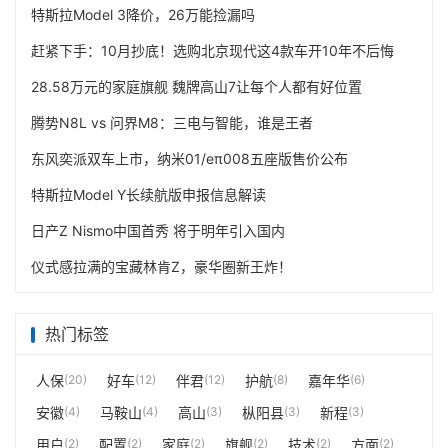
特斯拉Model 3降价，26万能捡漏吗
赶紧下手：10月抄底！选购北京现代这4款车开10年不后悔
28.58万元的家庭旗舰 魏牌高山7让每个人都有好位置
腾势N8L vs 问界M8：三电与智能，谁是王者
东风奕派双车上市，纳米01/eπ008五座版售价公布
特斯拉Model Y长续航版申报信息解读
日产Z Nismo中国首秀 将于明年引入国内
仪式感拉满的宝藏林肯Z，豪华圈新王炸！
热门标签
人保
(20)
好车
(12)
伴君
(12)
护航
(8)
嘉年华
(6)
安徽
(4)
马鞍山
(4)
高山
(3)
枞阳县
(3)
新程
(3)
用户
(2)
配置
(2)
家庭
(2)
旗舰
(2)
技术
(2)
方面
(2)