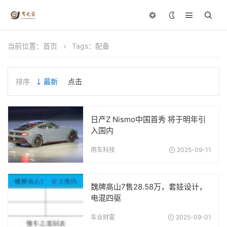
当前位置：
首页
Tags：配备
排序
最新
点击
日产Z Nismo中国首秀 将于明年引
入国内
用车科技
2025-09-11
魏牌高山7售28.58万，套娃设计，
电混四驱
车业财富
2025-09-01