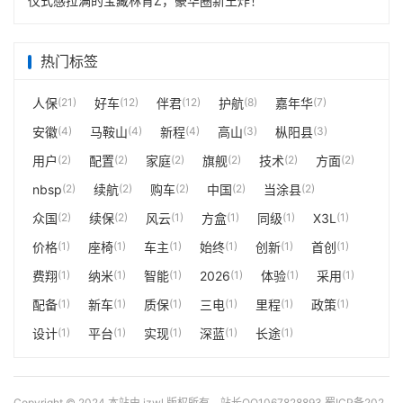
仪式感拉满的宝藏林肯Z，豪华圈新王炸！
热门标签
人保
(21)
好车
(12)
伴君
(12)
护航
(8)
嘉年华
(7)
安徽
(4)
马鞍山
(4)
新程
(4)
高山
(3)
枞阳县
(3)
用户
(2)
配置
(2)
家庭
(2)
旗舰
(2)
技术
(2)
方面
(2)
nbsp
(2)
续航
(2)
购车
(2)
中国
(2)
当涂县
(2)
众国
(2)
续保
(2)
风云
(1)
方盒
(1)
同级
(1)
X3L
(1)
价格
(1)
座椅
(1)
车主
(1)
始终
(1)
创新
(1)
首创
(1)
费翔
(1)
纳米
(1)
智能
(1)
2026
(1)
体验
(1)
采用
(1)
配备
(1)
新车
(1)
质保
(1)
三电
(1)
里程
(1)
政策
(1)
设计
(1)
平台
(1)
实现
(1)
深蓝
(1)
长途
(1)
Copyright © 2024 本站由 jzwl 版权所有，站长QQ1067828893.
蜀ICP备202