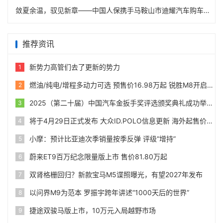
敛夏余温，驭见新章——中国人保携手马鞍山市迪耀汽车购车嘉年华
推荐资讯
新势力高管们去了更新的势力
1
燃油/纯电/增程多动力可选 预售价16.98万起 锐胜M8开启预售
2
2025（第二十届）中国汽车金扳手奖评选颁奖典礼成功举办
3
将于4月29日正式发布 大众ID.POLO信息更新 海外起售价24990欧
4
小摩：预计比亚迪次季销量按季反弹 评级“增持”
5
蔚来ET9百万纪念限量版上市 售价81.80万起
6
双肾格栅回归？新款宝马M5谍照曝光，有望2027年发布
7
以问界M9为范本 罗振宇跨年讲述“1000天后的世界”
8
捷途双骏马版上市，10万元入局越野市场
9