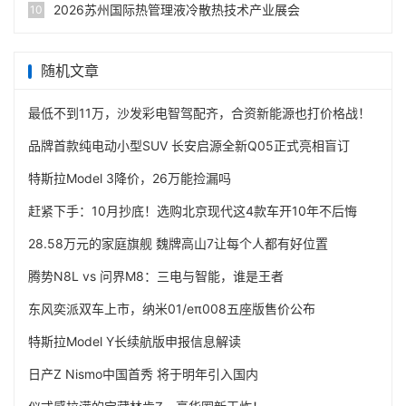
2026苏州国际热管理液冷散热技术产业展会
10
随机文章
最低不到11万，沙发彩电智驾配齐，合资新能源也打价格战！
品牌首款纯电动小型SUV 长安启源全新Q05正式亮相盲订
特斯拉Model 3降价，26万能捡漏吗
赶紧下手：10月抄底！选购北京现代这4款车开10年不后悔
28.58万元的家庭旗舰 魏牌高山7让每个人都有好位置
腾势N8L vs 问界M8：三电与智能，谁是王者
东风奕派双车上市，纳米01/eπ008五座版售价公布
特斯拉Model Y长续航版申报信息解读
日产Z Nismo中国首秀 将于明年引入国内