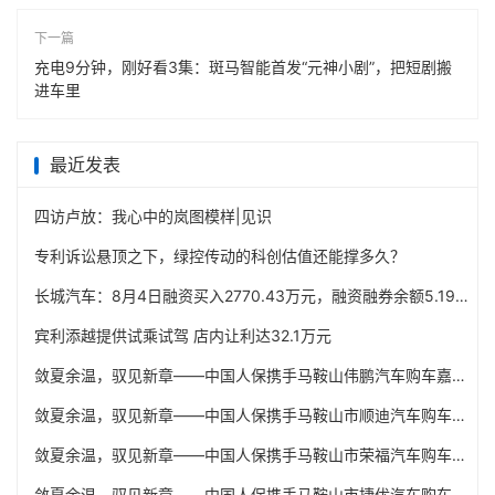
下一篇
充电9分钟，刚好看3集：斑马智能首发“元神小剧”，把短剧搬
进车里
最近发表
四访卢放：我心中的岚图模样|见识
专利诉讼悬顶之下，绿控传动的科创估值还能撑多久？
长城汽车：8月4日融资买入2770.43万元，融资融券余额5.19亿元
宾利添越提供试乘试驾 店内让利达32.1万元
敛夏余温，驭见新章——中国人保携手马鞍山伟鹏汽车购车嘉年华
敛夏余温，驭见新章——中国人保携手马鞍山市顺迪汽车购车嘉年华
敛夏余温，驭见新章——中国人保携手马鞍山市荣福汽车购车嘉年华
敛夏余温，驭见新章——中国人保携手马鞍山市捷优汽车购车嘉年华