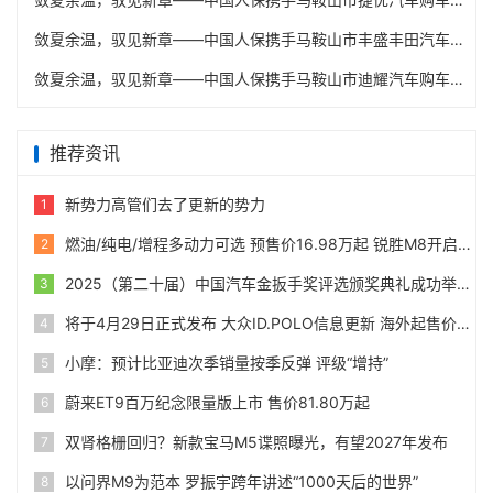
敛夏余温，驭见新章——中国人保携手马鞍山市丰盛丰田汽车购车嘉年华
敛夏余温，驭见新章——中国人保携手马鞍山市迪耀汽车购车嘉年华
推荐资讯
新势力高管们去了更新的势力
1
燃油/纯电/增程多动力可选 预售价16.98万起 锐胜M8开启预售
2
2025（第二十届）中国汽车金扳手奖评选颁奖典礼成功举办
3
将于4月29日正式发布 大众ID.POLO信息更新 海外起售价24990欧
4
小摩：预计比亚迪次季销量按季反弹 评级“增持”
5
蔚来ET9百万纪念限量版上市 售价81.80万起
6
双肾格栅回归？新款宝马M5谍照曝光，有望2027年发布
7
以问界M9为范本 罗振宇跨年讲述“1000天后的世界”
8