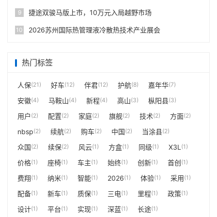
捷途双骏马版上市，10万元入局越野市场
9
2026苏州国际热管理液冷散热技术产业展会
10
热门标签
人保
(21)
好车
(12)
伴君
(12)
护航
(8)
嘉年华
(7)
安徽
(4)
马鞍山
(4)
新程
(4)
高山
(3)
枞阳县
(3)
用户
(2)
配置
(2)
家庭
(2)
旗舰
(2)
技术
(2)
方面
(2)
nbsp
(2)
续航
(2)
购车
(2)
中国
(2)
当涂县
(2)
众国
(2)
续保
(2)
风云
(1)
方盒
(1)
同级
(1)
X3L
(1)
价格
(1)
座椅
(1)
车主
(1)
始终
(1)
创新
(1)
首创
(1)
费翔
(1)
纳米
(1)
智能
(1)
2026
(1)
体验
(1)
采用
(1)
配备
(1)
新车
(1)
质保
(1)
三电
(1)
里程
(1)
政策
(1)
设计
(1)
平台
(1)
实现
(1)
深蓝
(1)
长途
(1)