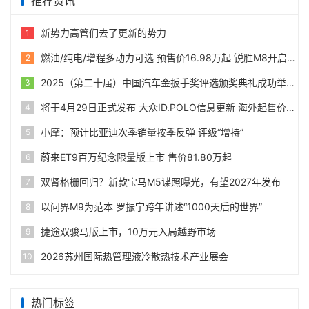
推荐资讯
新势力高管们去了更新的势力
1
燃油/纯电/增程多动力可选 预售价16.98万起 锐胜M8开启预售
2
2025（第二十届）中国汽车金扳手奖评选颁奖典礼成功举办
3
将于4月29日正式发布 大众ID.POLO信息更新 海外起售价24990欧
4
小摩：预计比亚迪次季销量按季反弹 评级“增持”
5
蔚来ET9百万纪念限量版上市 售价81.80万起
6
双肾格栅回归？新款宝马M5谍照曝光，有望2027年发布
7
以问界M9为范本 罗振宇跨年讲述“1000天后的世界”
8
捷途双骏马版上市，10万元入局越野市场
9
2026苏州国际热管理液冷散热技术产业展会
10
热门标签