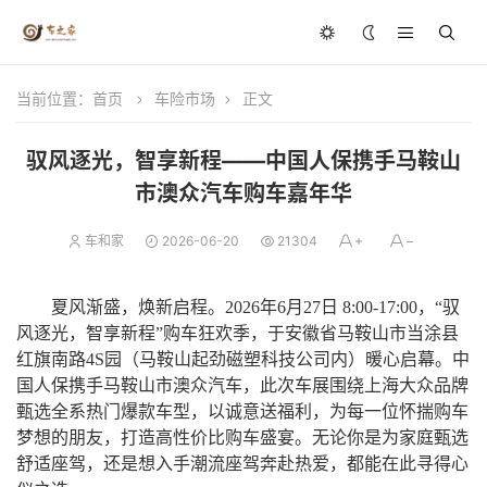
当前位置：
首页
车险市场
正文
驭风逐光，智享新程——中国人保携手马鞍山
市澳众汽车购车嘉年华
车和家
2026-06-20
21304
夏风渐盛，焕新启程。
2026年6月27日 8:00-17:00，“驭
风逐光，智享新程”购车狂欢季，于安徽省马鞍山市当涂县
红旗南路4S园（马鞍山起劲磁塑科技公司内）暖心启幕。中
国人保携手马鞍山市澳众汽车，此次车展围绕上海大众品牌
甄选全系热门爆款车型，以诚意送福利，为每一位怀揣购车
梦想的朋友，打造高性价比购车盛宴。无论你是为家庭甄选
舒适座驾，还是想入手潮流座驾奔赴热爱，都能在此寻得心