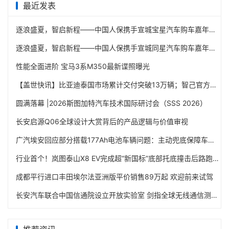
最近发表
逐浪盛夏，智启新程——中国人保携手宣城宝星汽车购车嘉年华
逐浪盛夏，智启新程——中国人保携手宣城同星汽车购车嘉年华
性能全面进阶 宝马3系M350最新谍照曝光
【盖世快讯】比亚迪泰国市场累计交付突破13万辆；智己官方回应多地经销商陷经营危机
圆满落幕 |2026斯图加特汽车技术国际研讨会（SSS 2026）
长安启源Q06全球设计大赏背后的产品逻辑与价值审视
广汽埃安回应部分搭载177Ah电池车辆问题：主动兜底保障车主权益
行业首个！岚图泰山X8 EV完成超“新国标”底部托底撞击后路跑实测
成都平行进口丰田埃尔法亚洲版平价销售89万起 欢迎前来试驾
长安汽车联合中国信通院设立开放实验室 剑指全球无线通信测试