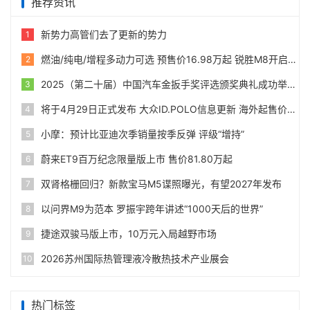
推荐资讯
新势力高管们去了更新的势力
1
燃油/纯电/增程多动力可选 预售价16.98万起 锐胜M8开启预售
2
2025（第二十届）中国汽车金扳手奖评选颁奖典礼成功举办
3
将于4月29日正式发布 大众ID.POLO信息更新 海外起售价24990欧
4
小摩：预计比亚迪次季销量按季反弹 评级“增持”
5
蔚来ET9百万纪念限量版上市 售价81.80万起
6
双肾格栅回归？新款宝马M5谍照曝光，有望2027年发布
7
以问界M9为范本 罗振宇跨年讲述“1000天后的世界”
8
捷途双骏马版上市，10万元入局越野市场
9
2026苏州国际热管理液冷散热技术产业展会
10
热门标签